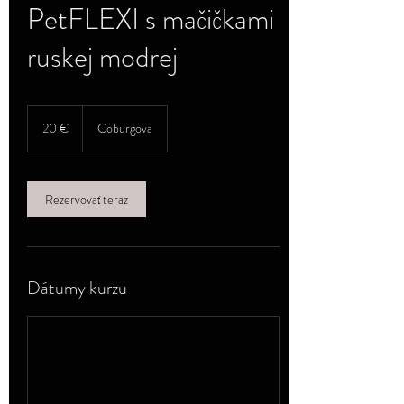
PetFLEXI s mačičkami
ruskej modrej
20
eur
20 €
Coburgova
Rezervovať teraz
Dátumy kurzu