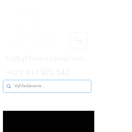
FlyHighTrnava@gmail.com
+421 911 923 542