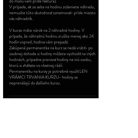
do mailu vám príde faktúra).
V prípade, ak za seba na hodinu zoženiete náhradu,
nemusíte túto skutočnosť oznamovať- príde miesto
vás náhradník.
V kurze máte nárok na 2 náhradné hodiny. V
prípade, že náhradnú hodinu zrušíte menej ako 24
hodín vopred, hodina vám prepadá.
Zakúpená permanentka na kurz sa nedá vrátiť- po
osobnej dohode si hodiny môžete vychodiť na iných
hodinách, prípadne preniesť hodiny na inú osobu,
ktorú si zháňate vo vlastnej réžií.
Permanentku na kurzy je potrebné využiť LEN
VRÁMCI TRVANIA KURZU- hodiny sa
neprenášajú do ďalšieho kurzu.
Kontaktné údaje
Coburgova 82, Trnava, Slovakia
0911923542
flyhightrnava@gmail.com