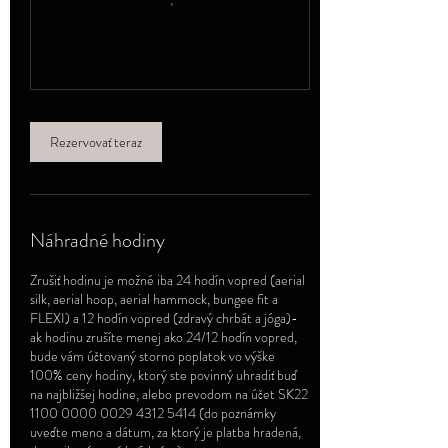
Rezervovať teraz
Náhradné hodiny
Zrušiť hodinu je možné iba 24 hodín vopred (aerial
silk, aerial hoop, aerial hammock, bungee fit a
FLEXI) a 12 hodín vopred (zdravý chrbát a jóga)-
ak hodinu zrušíte menej ako 24/12 hodín vopred,
bude vám účtovaný storno poplatok vo výške
100% ceny hodiny, ktorý ste povinný uhradiť buď
na najbližšej hodine, alebo prevodom na účet SK22
1100 0000 0029 4312 5414 (do poznámky
uveďte meno a dátum, za ktorý je platba hradená,